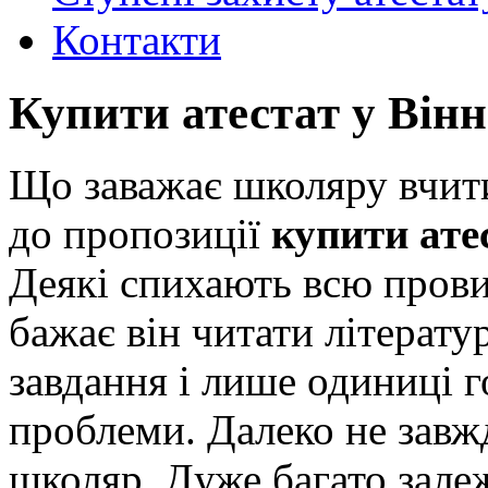
Контакти
Купити атестат у Вінн
Що заважає школяру вчити
до пропозиції
купити атес
Деякі спихають всю прови
бажає він читати літерат
завдання і лише одиниці г
проблеми. Далеко не завжд
школяр. Дуже багато залеж