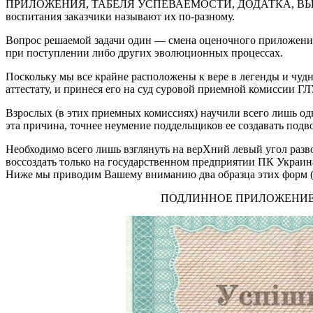
ПРИЛОЖЕНИЯ, ТАБЕЛЯ УСПЕВАЕМОСТИ, ДОДАТКА, ВЫПИСК
воспитания заказчики называют их по-разному.
Вопрос решаемой задачи один — смена оценочного приложения
при поступлении либо других эволюционных процессах.
Поскольку мы все крайне расположены к вере в легенды и чудн
аттестату, и принеся его на суд суровой приемной к
Взрослых (в этих приемных комиссиях) научили всего лиш
эта причина, точнее неумение поддельщиков ее создавать подво
Необходимо всего лишь взглянуть на верХний левый угол разво
воссоздать только на государственном предприятии ПК Украин
Ниже мы приводим Вашему вниманию два образца этих форм (
ПОДЛИННОЕ ПРИЛОЖЕНИ