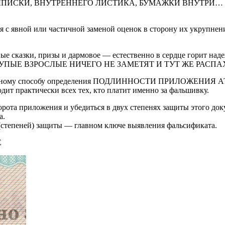
И, ВНУТРЕННЕГО ЛИСТИКА, БУМАЖКИ ВНУТРИ… В зависим
 с явной или частичной заменой оценок в сторону их укрупнен
ые сказки, призы и дармовое — естественно в сердце горит наде
омиссии ГЛУПЫЕ ВЗРОСЛЫЕ НИЧЕГО НЕ ЗАМЕТЯТ И ТУТ ЖЕ
ь одному способу определения ПОДЛИННОСТИ ПРИЛОЖЕНИЯ АТТЕ
дит практически всех тех, кто платит именно за фальшивку.
рота приложения и убедиться в двух степенях защиты этого док
а.
степеней) защиты — главном ключе выявления фальсификата.
Е